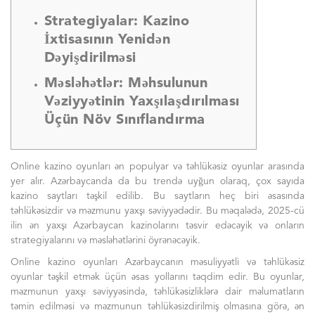
Strategiyalar: Kazino
İxtisasının Yenidən
Dəyişdirilməsi
Məsləhətlər: Məhsulunun
Vəziyyətinin Yaxşılaşdırılması
Üçün Növ Sınıflandırma
Online kazino oyunları ən populyar və təhlükəsiz oyunlar arasında
yer alır. Azərbaycanda da bu trendə uyğun olaraq, çox sayıda
kazino saytları təşkil edilib. Bu saytların heç biri əsasında
təhlükəsizdir və məzmunu yaxşı səviyyədədir. Bu məqalədə, 2025-cü
ilin ən yaxşı Azərbaycan kazinolarını təsvir edəcəyik və onların
strategiyalarını və məsləhətlərini öyrənəcəyik.
Online kazino oyunları Azərbaycanın məsuliyyətli və təhlükəsiz
oyunlar təşkil etmək üçün əsas yollarını təqdim edir. Bu oyunlar,
məzmunun yaxşı səviyyəsində, təhlükəsizliklərə dair məlumatların
təmin edilməsi və məzmunun təhlükəsizdirilmiş olmasına görə, ən