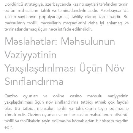
Dördüncü strategiya, azerbaycanda kazino saytlari tərəfindən təmin
edilən məhsulların təhlili və təminatlandırılmasıdır. Azerbaycan’da
kazino saytlarının populyarlaşması, təhliliy olaraq izlənilməlidir. Bu
məhsulların təhlili, məhsulların məqsədlərini daha iyi anlamaq və
təminatlandırmaq üçün necə istifadə edilməlidir.
Məsləhətlər: Məhsulunun
Vəziyyətinin
Yaxşılaşdırılması Üçün Növ
Sınıflandırma
Qazino oyunları və online casino məhsulu vəziyyətinin
yaxşılaşdırılması üçün növ sınıflandırma tətbiqi etmək çox faydalı
olar. Bu tətbiq, məhsulun təhlili və təhlükələrin təyin edilməsinə
kömək edir. Qazino oyunları və online casino məhsulunun növünü,
təhlili və təhlükələrin təyin edilməsinə kömək edən bir sistem təqdim
edir.