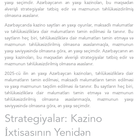
yaxşı seçimdir. Azərbaycanın ən yaxşı kazinoları, bu məqsədən
əlverişli strategiyalar tətbiq edir və məzmunun təhlükəsizdirilmiş
olmasına əsaslanır.
Azərbaycanda kazino saytları ən yaxşı oyunlar, maksadlı məlumatlar
və təhlükəsizliklərə dair məlumatların təmin edilməsi ilə tanınır. Bu
saytların heç biri, təhlükəsizliklərə dair məlumatları təmin etməyə və
məzmunun təhlükəsizdirilmiş olmasına əsaslanmaqla, məzmunun
yaxşı səviyyəsində olmasına görə, ən yaxşı seçimdir. Azərbaycanın ən
yaxşı kazinoları, bu məqsədən əlverişli strategiyalar tətbiq edir və
məzmunun təhlükəsizdirilmiş olmasına əsaslanır.
2025-cü ilin ən yaxşı Azərbaycan kazinoları, təhlükəsizliklərə dair
məlumatların təmin edilməsi, maksadlı məlumatların təmin edilməsi
və yaxşı məzmunun təqdim edilməsi ilə tanınır. Bu saytların heç biri,
təhlükəsizliklərə dair məlumatları təmin etməyə və məzmunun
təhlükəsizdirilmiş olmasına əsaslanmaqla, məzmunun yaxşı
səviyyəsində olmasına görə, ən yaxşı seçimdir.
Strategiyalar: Kazino
İxtisasının Yenidən