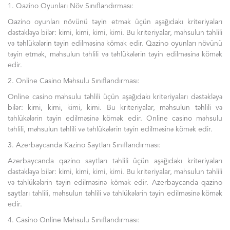
1. Qazino Oyunları Növ Sınıflandırması:
Qazino oyunları növünü təyin etmək üçün aşağıdakı kriteriyaları
dəstəkləyə bilər: kimi, kimi, kimi, kimi. Bu kriteriyalar, məhsulun təhlili
və təhlükələrin təyin edilməsinə kömək edir. Qazino oyunları növünü
təyin etmək, məhsulun təhlili və təhlükələrin təyin edilməsinə kömək
edir.
2. Online Casino Məhsulu Sınıflandırması:
Online casino məhsulu təhlili üçün aşağıdakı kriteriyaları dəstəkləyə
bilər: kimi, kimi, kimi, kimi. Bu kriteriyalar, məhsulun təhlili və
təhlükələrin təyin edilməsinə kömək edir. Online casino məhsulu
təhlili, məhsulun təhlili və təhlükələrin təyin edilməsinə kömək edir.
3. Azerbaycanda Kazino Saytları Sınıflandırması:
Azerbaycanda qazino saytları təhlili üçün aşağıdakı kriteriyaları
dəstəkləyə bilər: kimi, kimi, kimi, kimi. Bu kriteriyalar, məhsulun təhlili
və təhlükələrin təyin edilməsinə kömək edir. Azerbaycanda qazino
saytları təhlili, məhsulun təhlili və təhlükələrin təyin edilməsinə kömək
edir.
4. Casino Online Məhsulu Sınıflandırması: