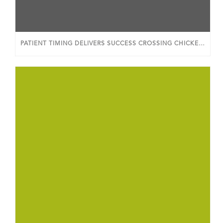
PATIENT TIMING DELIVERS SUCCESS CROSSING CHICKENROAD AGAINST RELENTLESS TRAFFIC FLOW