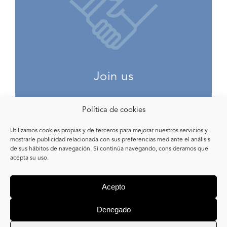
“open project for professionals
who share our mission”
More information
Join us
Política de cookies
Utilizamos cookies propias y de terceros para mejorar nuestros servicios y
mostrarle publicidad relacionada con sus preferencias mediante el análisis
de sus hábitos de navegación. Si continúa navegando, consideramos que
acepta su uso.
R3 PWM ® 2017
Acepto
Legal Information
Denegado
Cookie notice